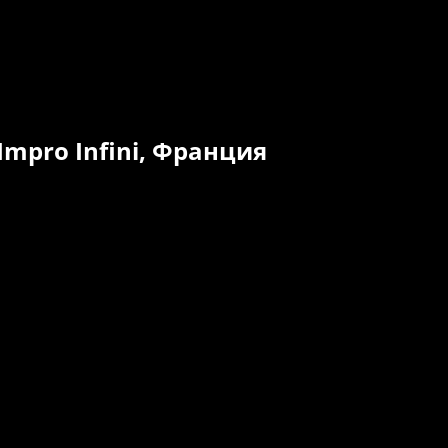
Impro Infini, Франция
Выступление — 29 октября (воскресенье), 21:00
Мастер-класс — 29 октября (воскресенье), 11:00
Профессиональные импров-театр из Бреста.
Последние 10 лет актеры создают космические
шоу, выступления, уникальные события и
организовывают Международный фестиваль
импров-театров SUBITO!
Где бы они ни были, они везде изобретают,
смеются и мечтают, двигаются вперед, учатся.